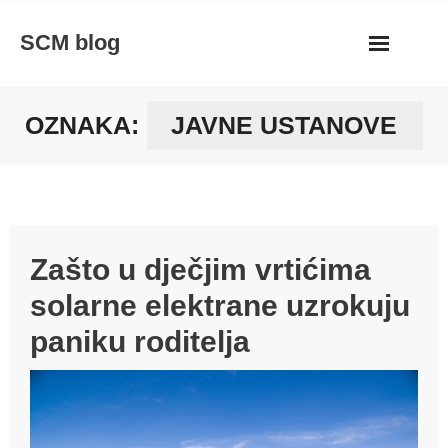
Skip
SCM blog
to
content
OZNAKA:
JAVNE USTANOVE
Zašto u dječjim vrtićima
solarne elektrane uzrokuju
paniku roditelja