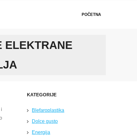
POČETNA
E ELEKTRANE
LJA
KATEGORIJE
 i
Blefaroplastika
no
Dolce gusto
Energija