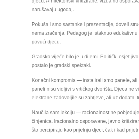
djecu. Arhitektonski kritizirane, vizualno osporav
narušavaju ugođaj.
Pokušali smo sastanke i prezentacije, doveli stru
nema zračenja. Pedagog je istaknuo edukativnu vri
povući djecu.
Gradsko vijeće bilo je u dilemi. Politički osjetlji
postalo je gradski spektakl.
Konačni kompromis — instalirali smo panele, ali na
paneli nisu vidljivi s vrtićkog dvorišta. Djeca ne v
elektrane zadovoljile su zahtjeve, ali uz dodatni t
Naučila sam lekciju — racionalnost ne pobjeđuje u
činjenica. Iracionalno osporavane, javno kritiziran
što percipiraju kao prijetnju djeci, čak i kad prijet