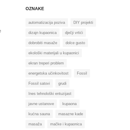
OZNAKE
automatizacija poziva
DIY projekti
e
dizajn kupaonica
dječji vrtići
dobrobiti masaže
dolce gusto
ekološki materijali u kupaonici
ekran treperi problem
energetska učinkovitost
Fossil
Fossil satovi
grudi
Ines tehnološki entuzijast
javne ustanove
kupaona
kućna sauna
masazne kade
masaža
mačke i kupaonica