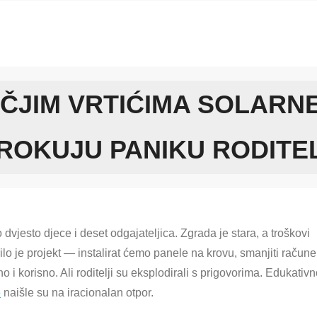
EČJIM VRTIĆIMA SOLARN
ROKUJU PANIKU RODITE
dvjesto djece i deset odgajateljica. Zgrada je stara, a troškovi
ilo je projekt — instalirat ćemo panele na krovu, smanjiti račune
o i korisno. Ali roditelji su eksplodirali s prigovorima. Edukativ
e
naišle su na iracionalan otpor.