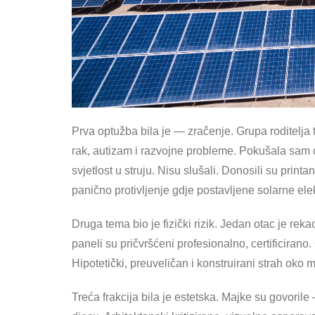
Prva optužba bila je — zračenje. Grupa roditelja t
rak, autizam i razvojne probleme. Pokušala sam o
svjetlost u struju. Nisu slušali. Donosili su pri
panično protivljenje gdje postavljene solarne el
Druga tema bio je fizički rizik. Jedan otac je r
paneli su pričvršćeni profesionalno, certificirano.
Hipotetički, preuveličan i konstruirani strah ok
Treća frakcija bila je estetska. Majke su govorile