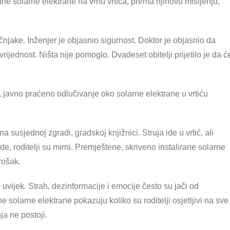
ane solarne elektrane na vrhu vrtića, prema njihovu mišljenju,
čnjake. Inženjer je objasnio sigurnost. Doktor je objasnio da
jednost. Ništa nije pomoglo. Dvadeset obitelji prijetilo je da ć
vo, javno praćeno odlučivanje oko solarne elektrane u vrtiću
 susjednoj zgradi, gradskoj knjižnici. Struja ide u vrtić, ali
ide, roditelji su mirni. Premještene, skriveno instalirane solarne
rošak.
vijek. Strah, dezinformacije i emocije često su jači od
e solarne elektrane pokazuju koliko su roditelji osjetljivi na sve
nja ne postoji.