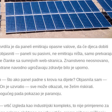
vrdila je da paneli emitiraju opasne valove, da će djeca dobiti
bjasniti — paneli su pasivni, ne emitiraju ništa, samo pretvaraj
ntane članke sa sumnjivih web-stranica. Znanstveno neosnovano,
ektrane navodno ugrožavaju zdravlje bilo je uporno.
ekao — što ako panel padne s krova na dijete? Objasnila sam —
 On je uzvratio — sve može otkazati, ne želim riskirati.
o mogućeg pada pokazao je paranoju.
 — vrtić izgleda kao industrijski kompleks, to nije primjereno za