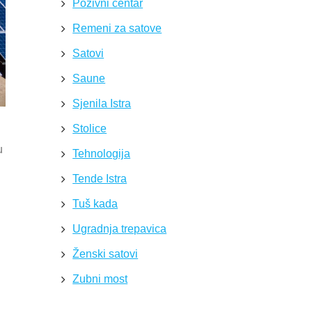
Pozivni centar
Remeni za satove
Satovi
Saune
Sjenila Istra
Stolice
u
Tehnologija
Tende Istra
Tuš kada
Ugradnja trepavica
Ženski satovi
Zubni most