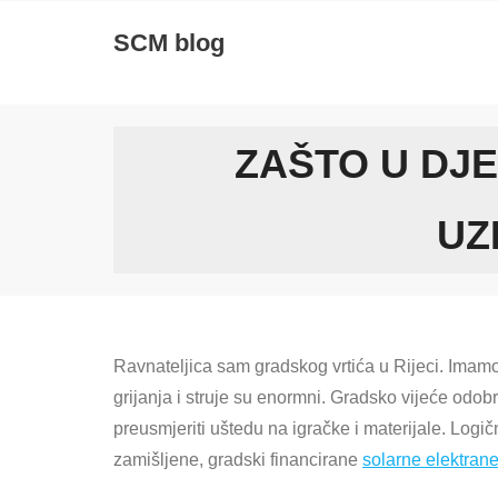
Skip
SCM blog
to
content
ZAŠTO U DJ
UZ
Ravnateljica sam gradskog vrtića u Rijeci. Imamo 
grijanja i struje su enormni. Gradsko vijeće odobr
preusmjeriti uštedu na igračke i materijale. Logičn
zamišljene, gradski financirane
solarne elektran