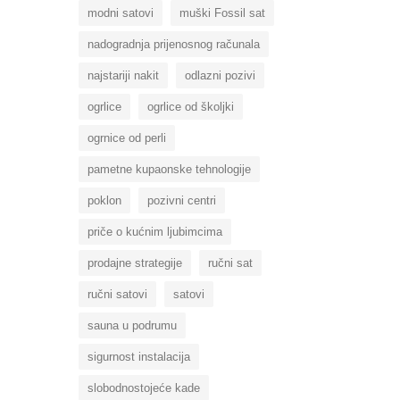
modni satovi
muški Fossil sat
nadogradnja prijenosnog računala
najstariji nakit
odlazni pozivi
ogrlice
ogrlice od školjki
ogrnice od perli
pametne kupaonske tehnologije
poklon
pozivni centri
priče o kućnim ljubimcima
prodajne strategije
ručni sat
ručni satovi
satovi
sauna u podrumu
sigurnost instalacija
slobodnostojeće kade