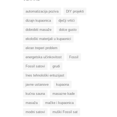
automatizacija poziva
DIY projekti
dizajn kupaonica
dječji vrtići
dobrobiti masaže
dolce gusto
ekološki materijali u kupaonici
ekran treperi problem
energetska učinkovitost
Fossil
Fossil satovi
grudi
Ines tehnološki entuzijast
javne ustanove
kupaona
kućna sauna
masazne kade
masaža
mačke i kupaonica
modni satovi
muški Fossil sat