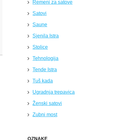
Remeni za satove
Satovi
Saune
Sjenila Istra
Stolice
Tehnologija
Tende Istra
Tuš kada
Ugradnja trepavica
Ženski satovi
Zubni most
OZNAKE