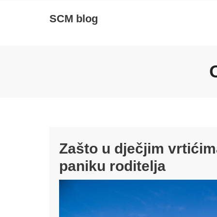
Skip
SCM blog
to
content
Zašto u dječjim vrtići
paniku roditelja