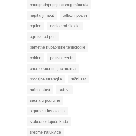
nadogradnja prijenosnog računala
najstariji nakit
odlazni pozivi
ogrlice
ogrlice od školjki
ogrnice od perli
pametne kupaonske tehnologije
poklon
pozivni centri
priče o kućnim ljubimcima
prodajne strategije
ručni sat
ručni satovi
satovi
sauna u podrumu
sigurnost instalacija
slobodnostojeće kade
srebrne narukvice