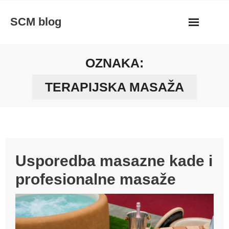
Skip
SCM blog
to
content
OZNAKA:
TERAPIJSKA MASAŽA
Usporedba masazne kade i
profesionalne masaže