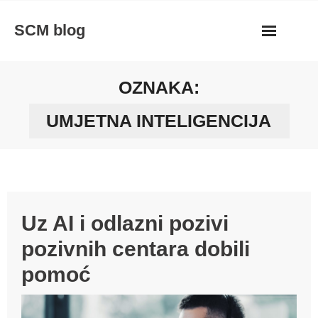
Skip
SCM blog
to
content
OZNAKA:
UMJETNA INTELIGENCIJA
Uz AI i odlazni pozivi
pozivnih centara dobili
pomoć