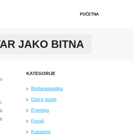
POČETNA
AR JAKO BITNA
KATEGORIJE
vi
Blefaroplastika
Dolce gusto
e.
Energija
va
je
Fossil
Kupaona