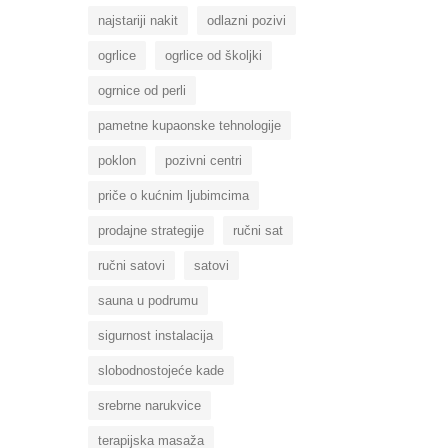
najstariji nakit
odlazni pozivi
ogrlice
ogrlice od školjki
ogrnice od perli
pametne kupaonske tehnologije
poklon
pozivni centri
priče o kućnim ljubimcima
prodajne strategije
ručni sat
ručni satovi
satovi
sauna u podrumu
sigurnost instalacija
slobodnostojeće kade
srebrne narukvice
terapijska masaža