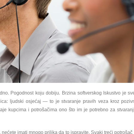
edno. Pogodnost koju dobiju. Brzina softverskog Iskustvo je sv
nica: ljudski osjećaj — to je stvaranje pravih veza kroz poziv
 daje kupcima i potrošačima ono što im je potrebno za stvaran
 nećete imati mnogo prilika da to ispravite. Svaki treći potrošač