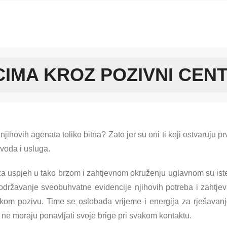
IMA KROZ POZIVNI CENT
jihovih agenata toliko bitna? Zato jer su oni ti koji ostvaruju pr
zvoda i usluga.
 za uspjeh u tako brzom i zahtjevnom okruženju uglavnom su ist
 održavanje sveobuhvatne evidencije njihovih potreba i zahtje
akom pozivu. Time se oslobađa vrijeme i energija za rješavan
o ne moraju ponavljati svoje brige pri svakom kontaktu.