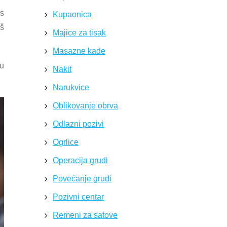
 s
Kupaonica
aš
Majice za tisak
Masazne kade
su
Nakit
Narukvice
Oblikovanje obrva
Odlazni pozivi
Ogrlice
Operacija grudi
Povećanje grudi
Pozivni centar
Remeni za satove