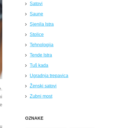
Satovi
Saune
Sjenila Istra
Stolice
Tehnologija
Tende Istra
Tuš kada
Ugradnja trepavica
Ženski satovi
e.
Zubni most
ni
je
OZNAKE
 u