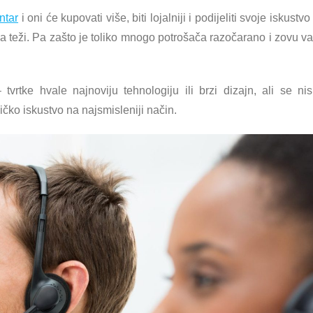
ntar
i oni će kupovati više, biti lojalniji i podijeliti svoje iskustvo
tka teži. Pa zašto je toliko mnogo potrošača razočarano i zovu v
tvrtke hvale najnoviju tehnologiju ili brzi dizajn, ali se ni
sničko iskustvo na najsmisleniji način.