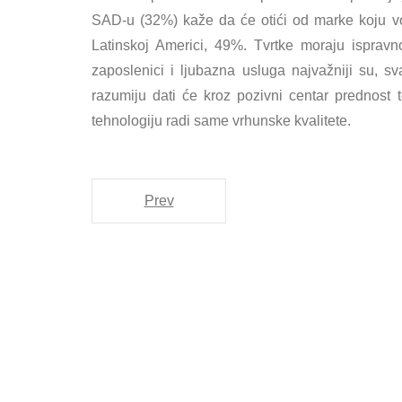
SAD-u (32%) kaže da će otići od marke koju vo
Latinskoj Americi, 49%. Tvrtke moraju ispravno 
zaposlenici i ljubazna usluga najvažniji su, s
razumiju dati će kroz pozivni centar prednost 
tehnologiju radi same vrhunske kvalitete.
Prev