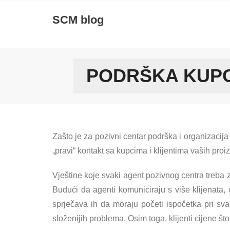
Skip
SCM blog
to
content
PODRŠKA KUPC
Zašto je za pozivni centar podrška i organizacija n
„pravi“ kontakt sa kupcima i klijentima vaših proi
Vještine koje svaki agent pozivnog centra treba
Budući da agenti komuniciraju s više klijenata,
sprječava ih da moraju početi ispočetka pri sv
složenijih problema. Osim toga, klijenti cijene št