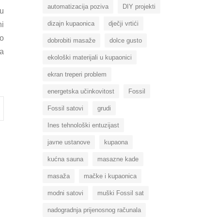
automatizacija poziva
DIY projekti
 u
dizajn kupaonica
dječji vrtići
ni
ro
dobrobiti masaže
dolce gusto
na
ekološki materijali u kupaonici
ekran treperi problem
energetska učinkovitost
Fossil
Fossil satovi
grudi
Ines tehnološki entuzijast
javne ustanove
kupaona
kućna sauna
masazne kade
masaža
mačke i kupaonica
modni satovi
muški Fossil sat
nadogradnja prijenosnog računala