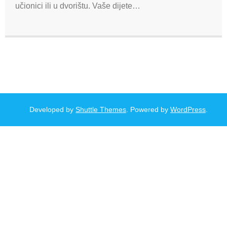
učionici ili u dvorištu. Vaše dijete…
Developed by
Shuttle Themes
. Powered by
WordPress
.