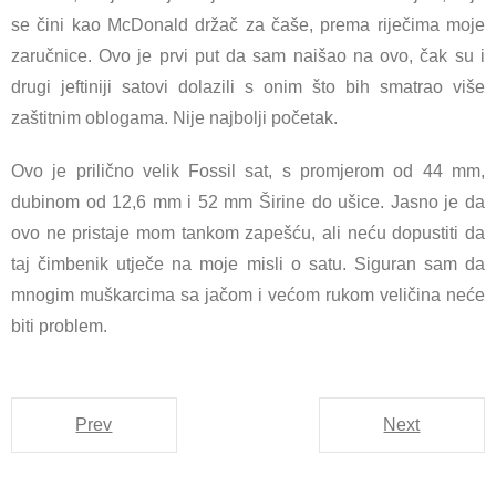
se čini kao McDonald držač za čaše, prema riječima moje
zaručnice. Ovo je prvi put da sam naišao na ovo, čak su i
drugi jeftiniji satovi dolazili s onim što bih smatrao više
zaštitnim oblogama. Nije najbolji početak.
Ovo je prilično velik Fossil sat, s promjerom od 44 mm,
dubinom od 12,6 mm i 52 mm Širine do ušice. Jasno je da
ovo ne pristaje mom tankom zapešću, ali neću dopustiti da
taj čimbenik utječe na moje misli o satu. Siguran sam da
mnogim muškarcima sa jačom i većom rukom veličina neće
biti problem.
Prev
Next