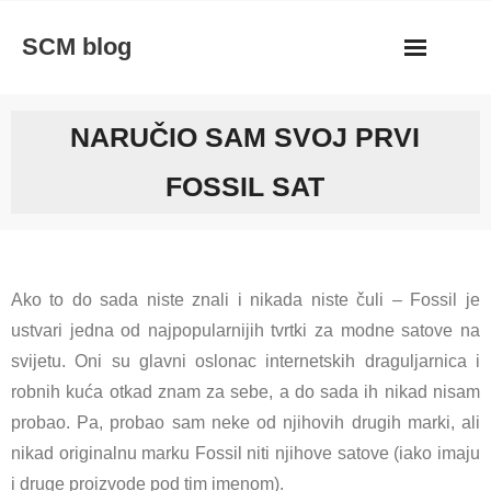
Skip
SCM blog
to
content
NARUČIO SAM SVOJ PRVI
FOSSIL SAT
Ako to do sada niste znali i nikada niste čuli – Fossil je
ustvari jedna od najpopularnijih tvrtki za modne satove na
svijetu. Oni su glavni oslonac internetskih draguljarnica i
robnih kuća otkad znam za sebe, a do sada ih nikad nisam
probao. Pa, probao sam neke od njihovih drugih marki, ali
nikad originalnu marku Fossil niti njihove satove (iako imaju
i druge proizvode pod tim imenom).