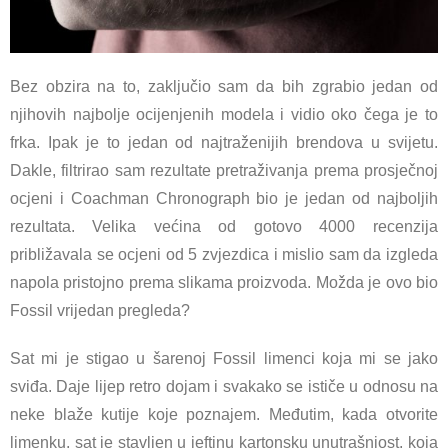
Bez obzira na to, zaključio sam da bih zgrabio jedan od
njihovih najbolje ocijenjenih modela i vidio oko čega je to
frka. Ipak je to jedan od najtraženijih brendova u svijetu.
Dakle, filtrirao sam rezultate pretraživanja prema prosječnoj
ocjeni i Coachman Chronograph bio je jedan od najboljih
rezultata. Velika većina od gotovo 4000 recenzija
približavala se ocjeni od 5 zvjezdica i mislio sam da izgleda
napola pristojno prema slikama proizvoda. Možda je ovo bio
Fossil vrijedan pregleda?
Sat mi je stigao u šarenoj Fossil limenci koja mi se jako
sviđa. Daje lijep retro dojam i svakako se ističe u odnosu na
neke blaže kutije koje poznajem. Međutim, kada otvorite
limenku, sat je stavljen u jeftinu kartonsku unutrašnjost, koja